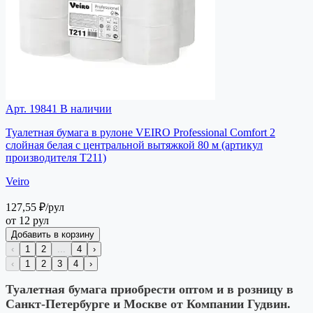
Арт. 19841
В наличии
Туалетная бумага в рулоне VEIRO Professional Comfort 2
слойная белая с центральной вытяжкой 80 м (артикул
производителя Т211)
Veiro
127,55 ₽
/рул
от 12 рул
Добавить в корзину
‹
1
2
...
4
›
‹
1
2
3
4
›
Туалетная бумага приобрести оптом и в розницу в
Санкт-Петербурге и Москве от Компании Гудвин.