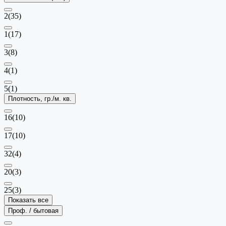
2
(35)
1
(17)
3
(8)
4
(1)
5
(1)
Плотность, гр./м. кв.
16
(10)
17
(10)
32
(4)
20
(3)
25
(3)
Показать все
Проф. / бытовая