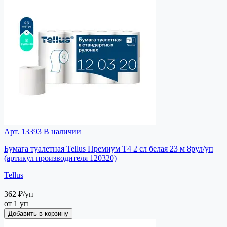
Арт. 13393
В наличии
Бумага туалетная Tellus Премиум T4 2 сл белая 23 м 8рул/уп
(артикул производителя 120320)
Tellus
362 ₽
/уп
от 1 уп
Добавить в корзину