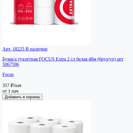
Арт. 18225
В наличии
Бумага туалетная FOCUS Extra 2 сл белая 48м (6рул/уп) арт
5067596
Focus
357 ₽
/пач
от 1 пач
Добавить в корзину