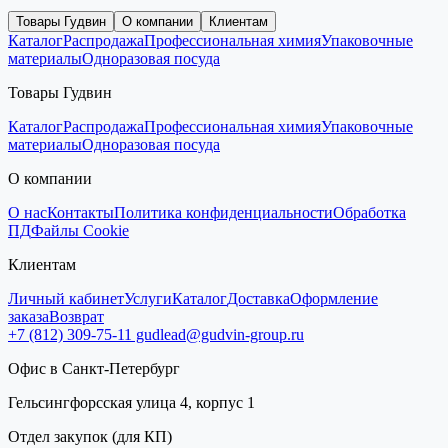
Товары Гудвин
О компании
Клиентам
Каталог
Распродажа
Профессиональная химия
Упаковочные
материалы
Одноразовая посуда
Товары Гудвин
Каталог
Распродажа
Профессиональная химия
Упаковочные
материалы
Одноразовая посуда
О компании
О нас
Контакты
Политика конфиденциальности
Обработка
ПД
Файлы Cookie
Клиентам
Личный кабинет
Услуги
Каталог
Доставка
Оформление
заказа
Возврат
+7 (812) 309-75-11
gudlead@gudvin-group.ru
Офис в Санкт-Петербург
Гельсингфорсская улица 4, корпус 1
Отдел закупок (для КП)