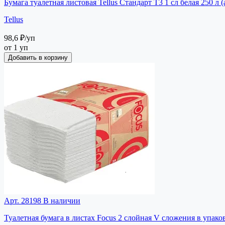
Бумага туалетная листовая Tellus Стандарт T3 1 сл белая 250 л
Tellus
98,6 ₽
/уп
от 1 уп
Добавить в корзину
Арт. 28198
В наличии
Туалетная бумага в листах Focus 2 слойная V сложения в упако