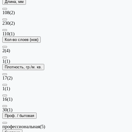
Длина, мм
108
(2)
230
(2)
110
(1)
Кол-во слоев (нов)
2
(4)
1
(1)
Плотность, гр./м. кв.
17
(2)
1
(1)
16
(1)
30
(1)
Проф. / бытовая
профессиональная
(5)