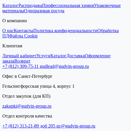
Каталог
Распродажа
Профессиональная химия
Упаковочные
материалы
Одноразовая посуда
О компании
О нас
Контакты
Политика конфиденциальности
Обработка
ПД
Файлы Cookie
Клиентам
Личный кабинет
Услуги
Каталог
Доставка
Оформление
заказа
Возврат
+7 (812) 309-75-11
gudlead@gudvin-group.ru
Офис в Санкт-Петербург
Гельсингфорсская улица 4, корпус 1
Отдел закупок (для КП)
zakupki@gudvin-group.ru
Отдел контроля качества
+7 (812) 313-21-89 доб 205
qc@gudvin-group.ru