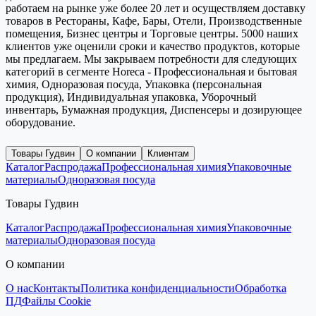
работаем на рынке уже более 20 лет и осуществляем доставку
товаров в Рестораны, Кафе, Бары, Отели, Производственные
помещения, Бизнес центры и Торговые центры. 5000 наших
клиентов уже оценили сроки и качество продуктов, которые
мы предлагаем. Мы закрываем потребности для следующих
категорий в сегменте Horeca - Профессиональная и бытовая
химия, Одноразовая посуда, Упаковка (персональная
продукция), Индивидуальная упаковка, Уборочный
инвентарь, Бумажная продукция, Диспенсеры и дозирующее
оборудование.
Товары Гудвин
О компании
Клиентам
Каталог
Распродажа
Профессиональная химия
Упаковочные
материалы
Одноразовая посуда
Товары Гудвин
Каталог
Распродажа
Профессиональная химия
Упаковочные
материалы
Одноразовая посуда
О компании
О нас
Контакты
Политика конфиденциальности
Обработка
ПД
Файлы Cookie