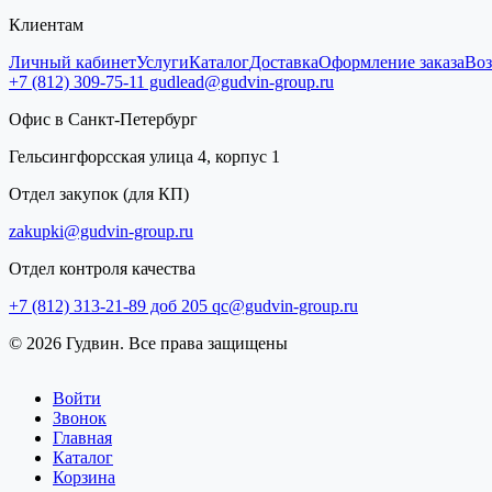
Клиентам
Личный кабинет
Услуги
Каталог
Доставка
Оформление заказа
Воз
+7 (812) 309-75-11
gudlead@gudvin-group.ru
Офис в Санкт-Петербург
Гельсингфорсская улица 4, корпус 1
Отдел закупок (для КП)
zakupki@gudvin-group.ru
Отдел контроля качества
+7 (812) 313-21-89 доб 205
qc@gudvin-group.ru
© 2026 Гудвин. Все права защищены
Войти
Звонок
Главная
Каталог
Корзина