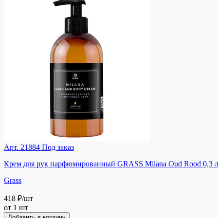
Арт. 21884
Под заказ
Крем для рук парфюмированный GRASS Milana Oud Rood 0,3 л 
Grass
418 ₽
/шт
от 1 шт
Добавить в корзину