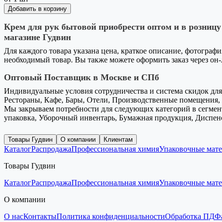
Добавить в корзину
Крем для рук бытовой приобрести оптом и в розницу
магазине Гудвин
Для каждого товара указана цена, краткое описание, фотографи
необходимый товар. Вы также можете оформить заказ через он
Оптовый Поставщик в Москве и СПб
Индивидуальные условия сотрудничества и система скидок для 
Рестораны, Кафе, Бары, Отели, Производственные помещения, 
Мы закрываем потребности для следующих категорий в сегмент
упаковка, Уборочный инвентарь, Бумажная продукция, Диспен
Товары Гудвин
О компании
Клиентам
Каталог
Распродажа
Профессиональная химия
Упаковочные мат
Товары Гудвин
Каталог
Распродажа
Профессиональная химия
Упаковочные мат
О компании
О нас
Контакты
Политика конфиденциальности
Обработка ПД
Ф