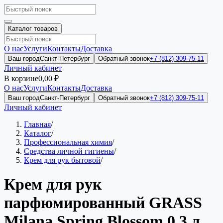
Каталог товаров
О нас
Услуги
Контакты
Доставка
Ваш город
Санкт-Петербург
Обратный звонок
+7 (812) 309-75-11
Личный кабинет
В корзине
0,00 ₽
О нас
Услуги
Контакты
Доставка
Ваш город
Санкт-Петербург
Обратный звонок
+7 (812) 309-75-11
Личный кабинет
Главная
/
Каталог
/
Профессиональная химия
/
Средства личной гигиены
/
Крем для рук бытовой
/
Крем для рук
парфюмированный GRASS
Milana Spring Blossom 0,3 л