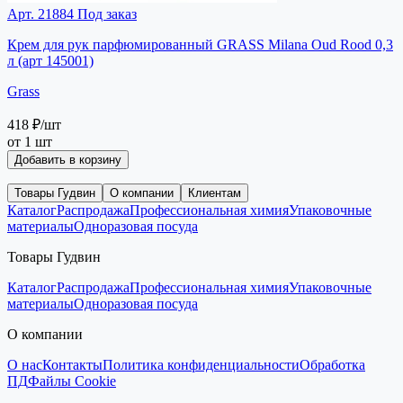
Арт. 21884
Под заказ
Крем для рук парфюмированный GRASS Milana Oud Rood 0,3
л (арт 145001)
Grass
418 ₽
/шт
от 1 шт
Добавить в корзину
Товары Гудвин
О компании
Клиентам
Каталог
Распродажа
Профессиональная химия
Упаковочные
материалы
Одноразовая посуда
Товары Гудвин
Каталог
Распродажа
Профессиональная химия
Упаковочные
материалы
Одноразовая посуда
О компании
О нас
Контакты
Политика конфиденциальности
Обработка
ПД
Файлы Cookie