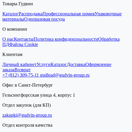
Товары Гудвин
Каталог
Распродажа
Профессиональная химия
Упаковочные
материалы
Одноразовая посуда
О компании
О нас
Контакты
Политика конфиденциальности
Обработка
ПД
Файлы Cookie
Клиентам
Личный кабинет
Услуги
Каталог
Доставка
Оформление
заказа
Возврат
+7 (812) 309-75-11
gudlead@gudvin-group.ru
Офис в Санкт-Петербург
Гельсингфорсская улица 4, корпус 1
Отдел закупок (для КП)
zakupki@gudvin-group.ru
Отдел контроля качества