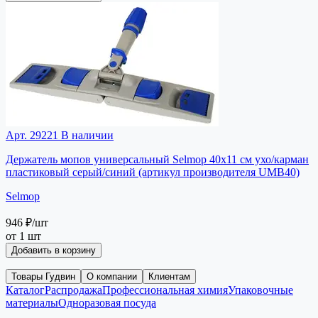
Арт. 29221
В наличии
Держатель мопов универсальный Selmop 40х11 см ухо/карман
пластиковый серый/синий (артикул производителя UMB40)
Selmop
946 ₽
/шт
от 1 шт
Добавить в корзину
Товары Гудвин
О компании
Клиентам
Каталог
Распродажа
Профессиональная химия
Упаковочные
материалы
Одноразовая посуда