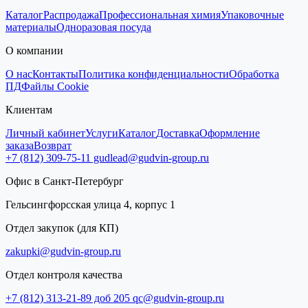
Каталог
Распродажа
Профессиональная химия
Упаковочные
материалы
Одноразовая посуда
О компании
О нас
Контакты
Политика конфиденциальности
Обработка
ПД
Файлы Cookie
Клиентам
Личный кабинет
Услуги
Каталог
Доставка
Оформление
заказа
Возврат
+7 (812) 309-75-11
gudlead@gudvin-group.ru
Офис в Санкт-Петербург
Гельсингфорсская улица 4, корпус 1
Отдел закупок (для КП)
zakupki@gudvin-group.ru
Отдел контроля качества
+7 (812) 313-21-89 доб 205
qc@gudvin-group.ru