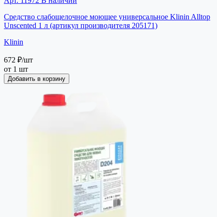
Арт. 11972
В наличии
Средство слабощелочное моющее универсальное Klinin Alltop
Unscented 1 л (артикул производителя 205171)
Klinin
672 ₽
/шт
от 1 шт
Добавить в корзину