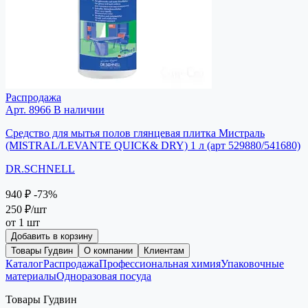
Распродажа
Арт. 8966
В наличии
Средство для мытья полов глянцевая плитка Мистраль
(MISTRAL/LEVANTE QUICK& DRY) 1 л (арт 529880/541680)
DR.SCHNELL
940 ₽
-73%
250 ₽
/шт
от 1 шт
Добавить в корзину
Товары Гудвин
О компании
Клиентам
Каталог
Распродажа
Профессиональная химия
Упаковочные
материалы
Одноразовая посуда
Товары Гудвин