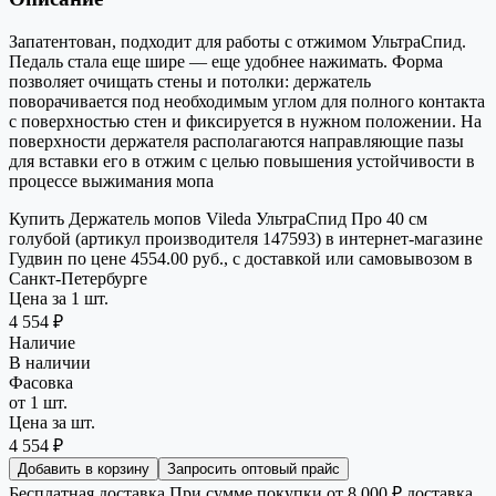
Запатентован, подходит для работы с отжимом УльтраСпид.
Педаль стала еще шире — еще удобнее нажимать. Форма
позволяет очищать стены и потолки: держатель
поворачивается под необходимым углом для полного контакта
с поверхностью стен и фиксируется в нужном положении. На
поверхности держателя располагаются направляющие пазы
для вставки его в отжим с целью повышения устойчивости в
процессе выжимания мопа
Купить Держатель мопов Vileda УльтраСпид Про 40 см
голубой (артикул производителя 147593) в интернет-магазине
Гудвин по цене 4554.00 руб., с доставкой или самовывозом в
Санкт-Петербурге
Цена за 1 шт.
4 554 ₽
Наличие
В наличии
Фасовка
от 1 шт.
Цена за шт.
4 554 ₽
Добавить в корзину
Запросить оптовый прайс
Бесплатная доставка
При сумме покупки от 8 000 ₽ доставка