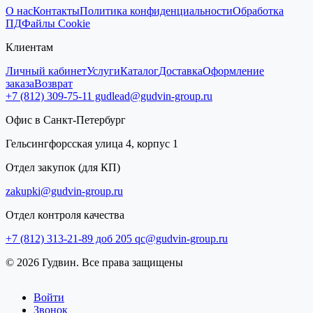
О нас
Контакты
Политика конфиденциальности
Обработка
ПД
Файлы Cookie
Клиентам
Личный кабинет
Услуги
Каталог
Доставка
Оформление
заказа
Возврат
+7 (812) 309-75-11
gudlead@gudvin-group.ru
Офис в Санкт-Петербург
Гельсингфорсская улица 4, корпус 1
Отдел закупок (для КП)
zakupki@gudvin-group.ru
Отдел контроля качества
+7 (812) 313-21-89 доб 205
qc@gudvin-group.ru
© 2026 Гудвин. Все права защищены
Войти
Звонок