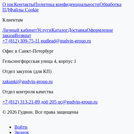
О нас
Контакты
Политика конфиденциальности
Обработка
ПД
Файлы Cookie
Клиентам
Личный кабинет
Услуги
Каталог
Доставка
Оформление
заказа
Возврат
+7 (812) 309-75-11
gudlead@gudvin-group.ru
Офис в Санкт-Петербург
Гельсингфорсская улица 4, корпус 1
Отдел закупок (для КП)
zakupki@gudvin-group.ru
Отдел контроля качества
+7 (812) 313-21-89 доб 205
qc@gudvin-group.ru
© 2026 Гудвин. Все права защищены
Войти
Звонок