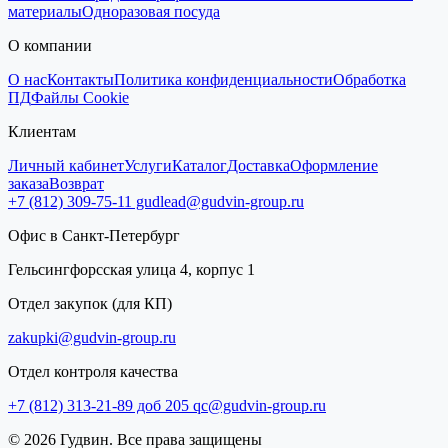
материалы
Одноразовая посуда
О компании
О нас
Контакты
Политика конфиденциальности
Обработка
ПД
Файлы Cookie
Клиентам
Личный кабинет
Услуги
Каталог
Доставка
Оформление
заказа
Возврат
+7 (812) 309-75-11
gudlead@gudvin-group.ru
Офис в Санкт-Петербург
Гельсингфорсская улица 4, корпус 1
Отдел закупок (для КП)
zakupki@gudvin-group.ru
Отдел контроля качества
+7 (812) 313-21-89 доб 205
qc@gudvin-group.ru
© 2026 Гудвин. Все права защищены