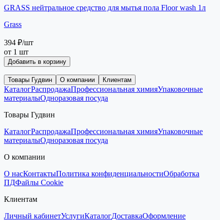
GRASS нейтральное средство для мытья пола Floor wash 1л
Grass
394 ₽
/шт
от 1 шт
Добавить в корзину
Товары Гудвин
О компании
Клиентам
Каталог
Распродажа
Профессиональная химия
Упаковочные
материалы
Одноразовая посуда
Товары Гудвин
Каталог
Распродажа
Профессиональная химия
Упаковочные
материалы
Одноразовая посуда
О компании
О нас
Контакты
Политика конфиденциальности
Обработка
ПД
Файлы Cookie
Клиентам
Личный кабинет
Услуги
Каталог
Доставка
Оформление