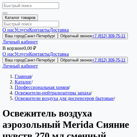
Каталог товаров
О нас
Услуги
Контакты
Доставка
Ваш город
Санкт-Петербург
Обратный звонок
+7 (812) 309-75-11
Личный кабинет
В корзине
0,00 ₽
О нас
Услуги
Контакты
Доставка
Ваш город
Санкт-Петербург
Обратный звонок
+7 (812) 309-75-11
Личный кабинет
Главная
/
Каталог
/
Профессиональная химия
/
Освежители-нейтрализаторы запаха
/
Освежители воздуха для диспенсеров бытовые
/
Освежитель воздуха
аэрозольный Merida Сияние
чувств 270 мл сменный