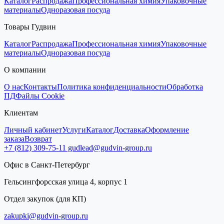
Каталог
Распродажа
Профессиональная химия
Упаковочные
материалы
Одноразовая посуда
Товары Гудвин
Каталог
Распродажа
Профессиональная химия
Упаковочные
материалы
Одноразовая посуда
О компании
О нас
Контакты
Политика конфиденциальности
Обработка
ПД
Файлы Cookie
Клиентам
Личный кабинет
Услуги
Каталог
Доставка
Оформление
заказа
Возврат
+7 (812) 309-75-11
gudlead@gudvin-group.ru
Офис в Санкт-Петербург
Гельсингфорсская улица 4, корпус 1
Отдел закупок (для КП)
zakupki@gudvin-group.ru