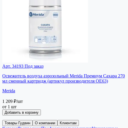
Арт. 34193
Под заказ
Освежитель воздуха аэрозольный Merida Премиум Сахара 270
мл сменный картридж (артикул производителя OE63)
Merida
1 209 ₽
/шт
от 1 шт
Добавить в корзину
Товары Гудвин
О компании
Клиентам