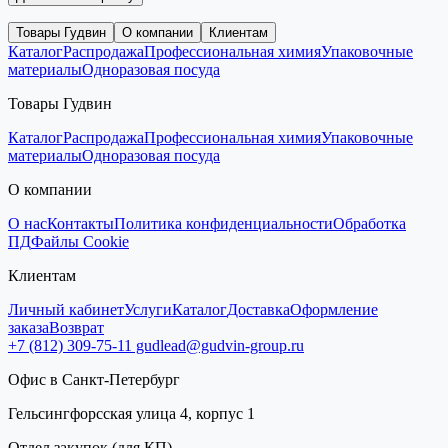
Товары Гудвин
О компании
Клиентам
Каталог
Распродажа
Профессиональная химия
Упаковочные
материалы
Одноразовая посуда
Товары Гудвин
Каталог
Распродажа
Профессиональная химия
Упаковочные
материалы
Одноразовая посуда
О компании
О нас
Контакты
Политика конфиденциальности
Обработка
ПД
Файлы Cookie
Клиентам
Личный кабинет
Услуги
Каталог
Доставка
Оформление
заказа
Возврат
+7 (812) 309-75-11
gudlead@gudvin-group.ru
Офис в Санкт-Петербург
Гельсингфорсская улица 4, корпус 1
Отдел закупок (для КП)