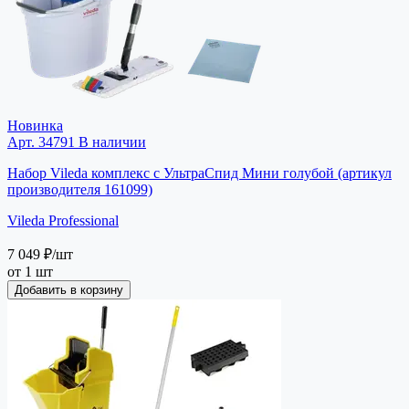
Новинка
Арт. 34791
В наличии
Набор Vileda комплекс c УльтраСпид Мини голубой (артикул
производителя 161099)
Vileda Professional
7 049 ₽
/шт
от 1 шт
Добавить в корзину