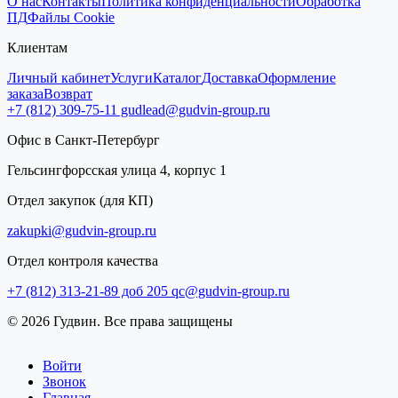
О нас
Контакты
Политика конфиденциальности
Обработка
ПД
Файлы Cookie
Клиентам
Личный кабинет
Услуги
Каталог
Доставка
Оформление
заказа
Возврат
+7 (812) 309-75-11
gudlead@gudvin-group.ru
Офис в Санкт-Петербург
Гельсингфорсская улица 4, корпус 1
Отдел закупок (для КП)
zakupki@gudvin-group.ru
Отдел контроля качества
+7 (812) 313-21-89 доб 205
qc@gudvin-group.ru
© 2026 Гудвин. Все права защищены
Войти
Звонок
Главная