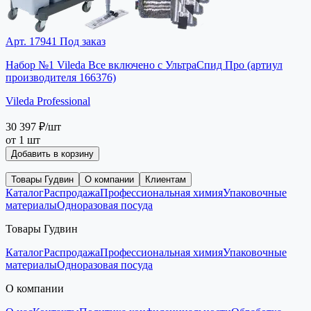
Арт. 17941
Под заказ
Набор №1 Vileda Все включено с УльтраСпид Про (артиул
производителя 166376)
Vileda Professional
30 397 ₽
/шт
от 1 шт
Добавить в корзину
Товары Гудвин
О компании
Клиентам
Каталог
Распродажа
Профессиональная химия
Упаковочные
материалы
Одноразовая посуда
Товары Гудвин
Каталог
Распродажа
Профессиональная химия
Упаковочные
материалы
Одноразовая посуда
О компании