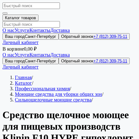
Каталог товаров
О нас
Услуги
Контакты
Доставка
Ваш город
Санкт-Петербург
Обратный звонок
+7 (812) 309-75-11
Личный кабинет
В корзине
0,00 ₽
О нас
Услуги
Контакты
Доставка
Ваш город
Санкт-Петербург
Обратный звонок
+7 (812) 309-75-11
Личный кабинет
Главная
/
Каталог
/
Профессиональная химия
/
Моющие средства для уборки общих зон
/
Сильнощелочные моющие средства
/
Средство щелочное моющее
для пищевых производств
Klinin F10 HYPE гипохлорит