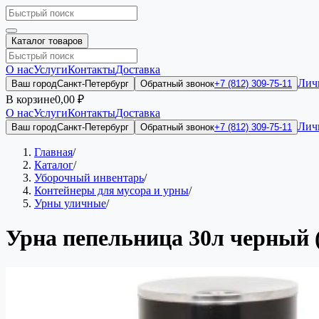
Каталог товаров
О нас
Услуги
Контакты
Доставка
Лич
Ваш город
Санкт-Петербург
Обратный звонок
+7 (812) 309-75-11
В корзине
0,00 ₽
О нас
Услуги
Контакты
Доставка
Лич
Ваш город
Санкт-Петербург
Обратный звонок
+7 (812) 309-75-11
Главная
/
Каталог
/
Уборочный инвентарь
/
Контейнеры для мусора и урны
/
Урны уличные
/
Урна пепельница 30л черный (