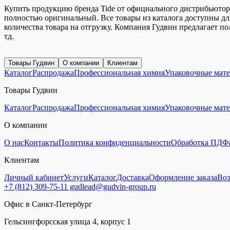
Купить продукцию бренда Tide от официального дистрибьютора 
полностью оригинальный. Все товары из каталога доступны дл
количества товара на отгрузку. Компания Гудвин предлагает п
тд.
Товары Гудвин
О компании
Клиентам
Каталог
Распродажа
Профессиональная химия
Упаковочные мат
Товары Гудвин
Каталог
Распродажа
Профессиональная химия
Упаковочные мат
О компании
О нас
Контакты
Политика конфиденциальности
Обработка ПД
Ф
Клиентам
Личный кабинет
Услуги
Каталог
Доставка
Оформление заказа
Воз
+7 (812) 309-75-11
gudlead@gudvin-group.ru
Офис в Санкт-Петербург
Гельсингфорсская улица 4, корпус 1