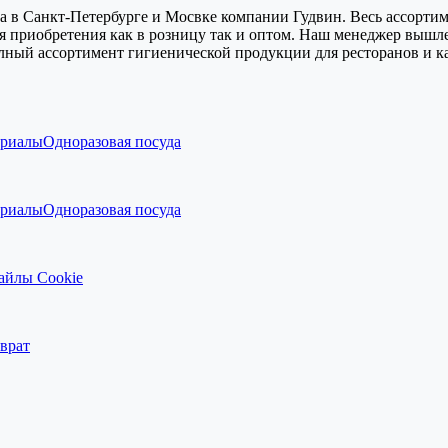
в Санкт-Петербурге и Мосвке компании Гудвин. Весь ассортимен
я приобретения как в розницу так и оптом. Наш менеджер вышле
олный ассортимент гигиенической продукции для ресторанов и к
ериалы
Одноразовая посуда
ериалы
Одноразовая посуда
айлы Cookie
врат