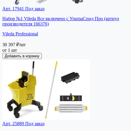
Арт. 17941
Под заказ
Набор №1 Vileda Все включено с УльтраСпид Про (артиул
производителя 166376)
Vileda Professional
30 397 ₽
/шт
от 1 шт
Добавить в корзину
Арт. 25889
Под заказ