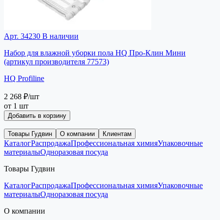
Арт. 34230
В наличии
Набор для влажной уборки пола HQ Про-Клин Мини
(артикул производителя 77573)
HQ Profiline
2 268 ₽
/шт
от 1 шт
Добавить в корзину
Товары Гудвин
О компании
Клиентам
Каталог
Распродажа
Профессиональная химия
Упаковочные
материалы
Одноразовая посуда
Товары Гудвин
Каталог
Распродажа
Профессиональная химия
Упаковочные
материалы
Одноразовая посуда
О компании