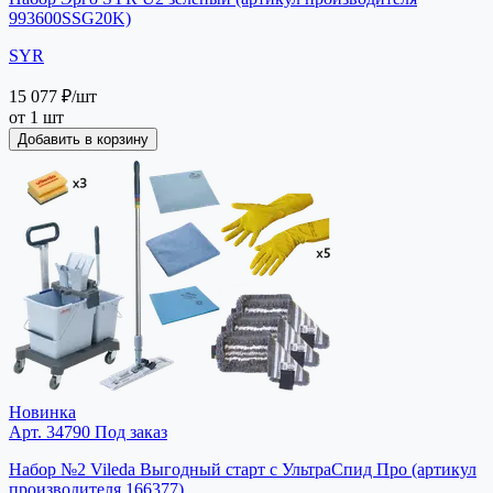
993600SSG20K)
SYR
15 077 ₽
/шт
от 1 шт
Добавить в корзину
Новинка
Арт. 34790
Под заказ
Набор №2 Vileda Выгодный старт с УльтраСпид Про (артикул
производителя 166377)