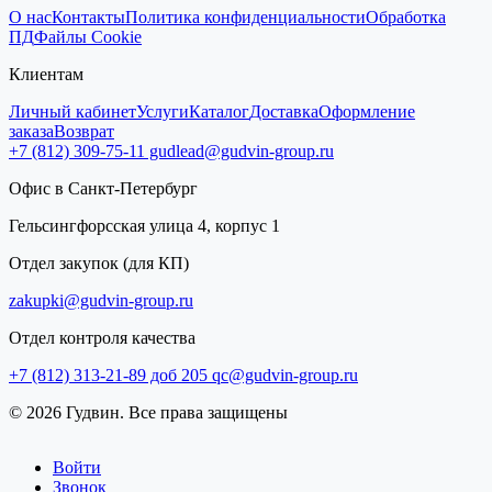
О нас
Контакты
Политика конфиденциальности
Обработка
ПД
Файлы Cookie
Клиентам
Личный кабинет
Услуги
Каталог
Доставка
Оформление
заказа
Возврат
+7 (812) 309-75-11
gudlead@gudvin-group.ru
Офис в Санкт-Петербург
Гельсингфорсская улица 4, корпус 1
Отдел закупок (для КП)
zakupki@gudvin-group.ru
Отдел контроля качества
+7 (812) 313-21-89 доб 205
qc@gudvin-group.ru
© 2026 Гудвин. Все права защищены
Войти
Звонок