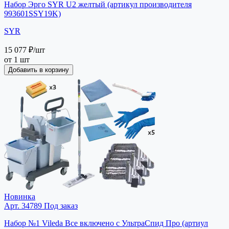
Набор Эрго SYR U2 желтый (артикул производителя
993601SSY19K)
SYR
15 077 ₽
/шт
от 1 шт
Добавить в корзину
Новинка
Арт. 34789
Под заказ
Набор №1 Vileda Все включено с УльтраСпид Про (артиул