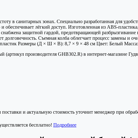
стоту в санитарных зонах. Специально разработанная для удобс
о и обеспечивает лёгкий доступ. Изготовленная из ABS-пластик
ша снабжена защитной гардой, предотвращающей разбрызгивание
т долговечность. Съемная колба облегчает процесс замены и оч
астик Размеры (Д × Ш × В): 8,7 × 9 × 48 см Цвет: Белый Масса:
(артикул производителя GHB302.R) в интернет-магазине Гудвин
и поставки и актуальную стоимость уточнит менеджер при обрабо
существляется бесплатно!
Подробнее