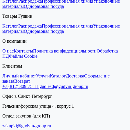
Каталог
Распродажа
Профессиональная химия
Упаковочные
материалы
Одноразовая посуда
Товары Гудвин
Каталог
Распродажа
Профессиональная химия
Упаковочные
материалы
Одноразовая посуда
О компании
О нас
Контакты
Политика конфиденциальности
Обработка
ПД
Файлы Cookie
Клиентам
Личный кабинет
Услуги
Каталог
Доставка
Оформление
заказа
Возврат
+7 (812) 309-75-11
gudlead@gudvin-group.ru
Офис в Санкт-Петербург
Гельсингфорсская улица 4, корпус 1
Отдел закупок (для КП)
zakupki@gudvin-group.ru