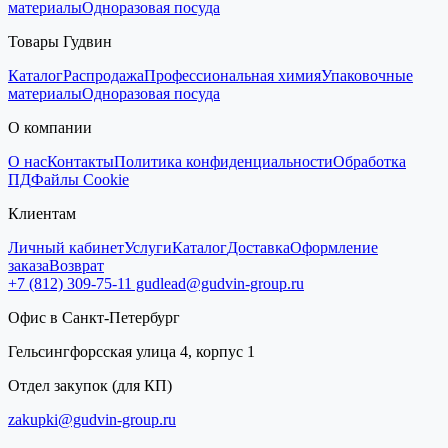
материалы
Одноразовая посуда
Товары Гудвин
Каталог
Распродажа
Профессиональная химия
Упаковочные
материалы
Одноразовая посуда
О компании
О нас
Контакты
Политика конфиденциальности
Обработка
ПД
Файлы Cookie
Клиентам
Личный кабинет
Услуги
Каталог
Доставка
Оформление
заказа
Возврат
+7 (812) 309-75-11
gudlead@gudvin-group.ru
Офис в Санкт-Петербург
Гельсингфорсская улица 4, корпус 1
Отдел закупок (для КП)
zakupki@gudvin-group.ru