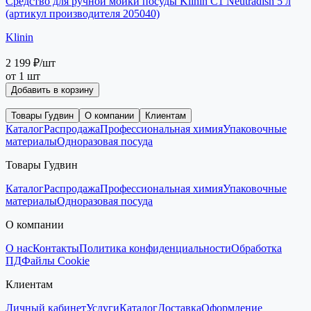
Средство для ручной мойки посуды Klinin C1 Neutradish 5 л
(артикул производителя 205040)
Klinin
2 199 ₽
/шт
от 1 шт
Добавить в корзину
Товары Гудвин
О компании
Клиентам
Каталог
Распродажа
Профессиональная химия
Упаковочные
материалы
Одноразовая посуда
Товары Гудвин
Каталог
Распродажа
Профессиональная химия
Упаковочные
материалы
Одноразовая посуда
О компании
О нас
Контакты
Политика конфиденциальности
Обработка
ПД
Файлы Cookie
Клиентам
Личный кабинет
Услуги
Каталог
Доставка
Оформление