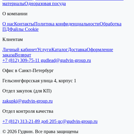
материалы
Одноразовая посуда
О компании
О нас
Контакты
Политика конфиденциальности
Обработка
ПД
Файлы Cookie
Клиентам
Личный кабинет
Услуги
Каталог
Доставка
Оформление
заказа
Возврат
+7 (812) 309-75-11
gudlead@gudvin-group.ru
Офис в Санкт-Петербург
Гельсингфорсская улица 4, корпус 1
Отдел закупок (для КП)
zakupki@gudvin-group.ru
Отдел контроля качества
+7 (812) 313-21-89 доб 205
qc@gudvin-group.ru
© 2026 Гудвин. Все права защищены